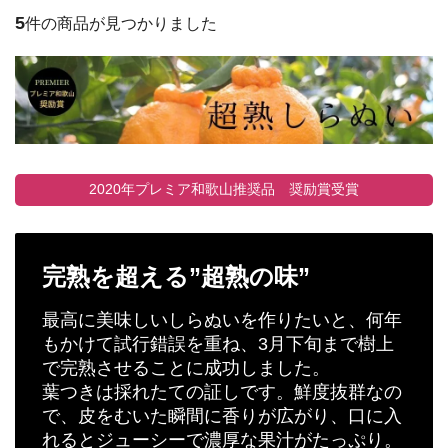
5
件の商品が見つかりました
2020年プレミア和歌山推奨品 奨励賞受賞
完熟を超える”超熟の味”
最高に美味しいしらぬいを作りたいと、何年
もかけて試行錯誤を重ね、3月下旬まで樹上
で完熟させることに成功しました。
葉つきは採れたての証しです。鮮度抜群なの
で、皮をむいた瞬間に香りが広がり、口に入
れるとジューシーで濃厚な果汁がたっぷり。