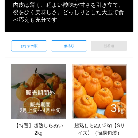
内皮は薄く、程よい酸味が甘さを引き立て、
後をひく美味しさ。どっしりとした大玉で食
べ応えも充分です。
おすすめ順
価格順
新着順
【特選】超熟しらぬい
超熟しらぬい3kg【Sサ
2kg
イズ】（簡易包装）