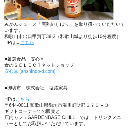
みかんジュース「完熟純しぼり」を取り扱っていただいて
います。
和歌山市出口甲賀丁38-2（和歌山城より徒歩10分程度）
HPは→
こちら
■厳選食品 安心堂
食のＳＥＬＥＣＴネットショップ
安心堂 (anshindo-d.com)
■御坊市 株式会社 塩路家具
HPは
こちら
〒644-0011 和歌山県御坊市湯川町財部６７３－３
ギフトコーナーでの販売と、
店内カフェGARDENBASE CHILL では、ドリンクメニ
ューとしてお取扱いいただいています。