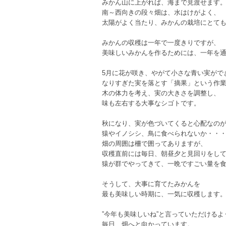
みかん山に上がれば、海まで見渡せます
南～西向きの段々畑は、水はけがよく、
太陽がよく当たり、みかんの栽培にとて
みかんの収穫は一年で一度きりですが、
美味しいみかんを作るためには、一年を
5月に花が咲き、やがて小さな青い実がで
なりすぎた実を落とす「摘果」という作
木の体力を考え、実の大きさを調整し、
味も左右する大事なシゴトです。
秋になり、実が色づいてくると心配なの
猿やイノシシ、鳥に食べられないか・・
畑の周囲は柵で囲ってありますが、
収穫直前には毎日、朝昼夕と見回りをし
猿が群でやってきて、一晩ですごい量を
そうして、大事に育てたみかんを
最も美味しい時期に、一気に収穫します
”今年も美味しいね”と言っていただけるよ
毎日、畑へと向かっています。