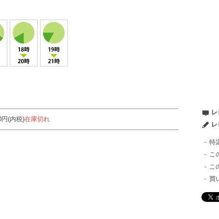
】
レ
00円(内税)
在庫切れ
レ
特
こ
こ
買