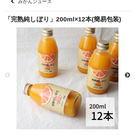
みかんジュース
「完熟純しぼり」200ml×12本(簡易包装)