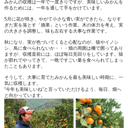
みかんの収穫は一年で一度きりですが、美味しいみかんを
作るためには、一年を通して手をかけています。
5月に花が咲き、やがて小さな青い実ができたら、なりす
ぎた実を落とす「摘果」という作業。木の体力を考え、実
の大きさを調整し、味も左右する大事な作業です。
秋になり、実が色づいてくると心配なのが、猿やイノシ
シ、鳥に食べられないか・・・畑の周囲は柵で囲ってあり
ますが、収穫直前には、ほぼ毎日見回りをしています。猿
が群れでやってきて、一晩ですごい量を食べられてしまっ
たこともあります。
そうして、大事に育てたみかんを最も美味しい時期に、一
気に収穫します。
”今年も美味しいね”と言っていただけるよう、毎日、畑へ
と向かっています。